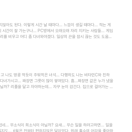
아도 된다. 이렇게 시간 날 때마다... 느낌이 생길 때마다... 적는 게
 시간이 잘 가는구나... PC방에서 오래오래 자리 지키는 사람들... 게임
자리를 비우고 어디 좀 다녀와야겠다. 일상의 끈을 잠시 끊는 것도 도움이
고 나도 땅콩 먹듯이 주워먹은 녀석... 다행히도 나는 비타민C와 친하
다녀가시고... 짜장면 그릇이 많이 쌓여있다. 흠...짜장면 값은 누가 냈을
것 아닐까? 리플을 달고 자야하는데... 자꾸 눈이 감긴다. 집으로 걸어가는 다
잘걸... 어제 아침... 고무밴드를 사랑하시는 분의 전화를 받았다. 무전기
게 통화하고나니 고마운 마음에 뵙고 싶은 마음이 굴뚝같다. 또 다른 고무
네... 무소식이 희소식이 아닐까? 요새... 무슨 일을 하려고하면... 일을
지도... 6월은 전부터 편하지않은 달이었다. 원래 홀수의 어감을 좋아하