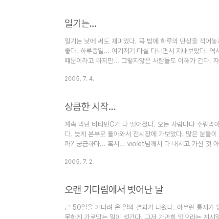
일기는...
일기는 낮에 써도 재미있다. 꼭 밤에 하루의 단상을 적어놓지않
좋다. 하루종일... 여기저기 마실 다니면서 지내보았다. 역시
때문이라고 하지만... 그렇지않은 사람들도 이해가 간다. 
되니까... 리플이 안 올라오면... 궁금해하실지도 모르지...
2005. 7. 4.
상큼한 시작...
계속 먹던 비타민C가 다 떨어졌다. 오는 사람마다 주워먹이
다. 늦게 본부로 돌아와서 전시장에 가보았다. 많은 분들이 
까? 궁금하다... 혹시... violet님께서 다 내시고 가신 
리... 왜 이렇게 무거운지... 그냥 본부에서 모기들과 같이 
2005. 7. 2.
의 주파수를 기억하고 계셨나보다. 자고 있었지만... 반갑
밴드를 사랑하시는 분과 통화... 길게 수..
오랜 기다림에서 벗어난 날
근 50일을 기다려 온 일의 결과가 나왔다. 아무런 통지가 없
못하게 가로막는 일이 생긴다. 그저 가만히 있으라는 계시일