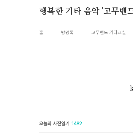
본문 바로가기
행복한 기타 음악 '고무밴드'
홈
방명록
고무밴드 기타교실
오늘의 사진일기
1492