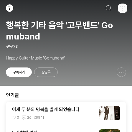
검색하기
티스토리
행복한 기타 음악 '고무밴드' Go
muband
구독자
3
Happy Guitar Music 'Gomuband'
구독하기
방명록
신고하기 레이어
열기
인기글
이제 두 분의 명복을 빌게 되었습니다
0
26
조회
11