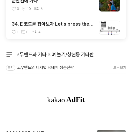
문산천에 가다
0
10
조회
6
34. E 코드를 잡아보자 Let's press the E
chord
1
0
조회
4
고무밴드와 기타 치며 놀기/상현동 기타반
분류 전체보기
주요 글 목록
고무밴드의 디지털 생태계 생존전략
모두보기
공지