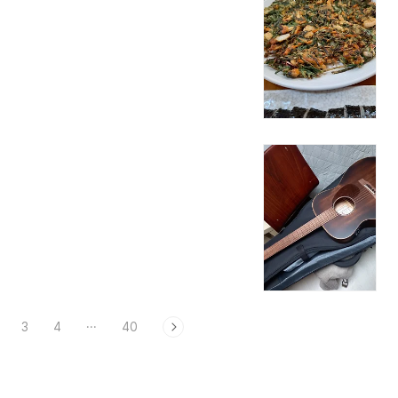
3
4
···
40