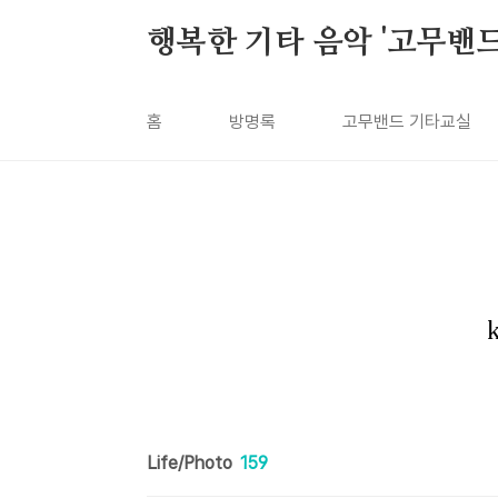
본문 바로가기
행복한 기타 음악 '고무밴드'
홈
방명록
고무밴드 기타교실
Life/Photo
159