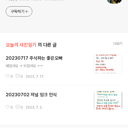
구독하기
더보기
오늘의 사진일기
의 다른 글
20230717 주식하는 좋은오빠
글 내용
돼잖아요 -> 되잖아요 ㅜㅜ
0
0
2023. 7. 17.
20230702 저널 잉크 인식
글 내용
0
0
2023. 7. 2.