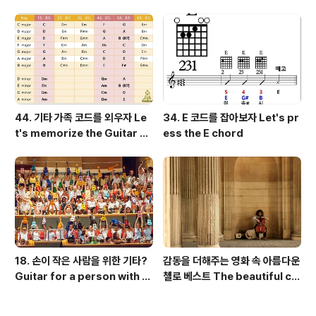
44. 기타 가족 코드를 외우자 Le
34. E 코드를 잡아보자 Let's pr
t's memorize the Guitar Fa
ess the E chord
mily Chord [고무밴드 기타교
실]
18. 손이 작은 사람을 위한 기타?
감동을 더해주는 영화 속 아름다운
Guitar for a person with s
첼로 베스트 The beautiful cel
mall hands?
lo best in the movie Vol.1