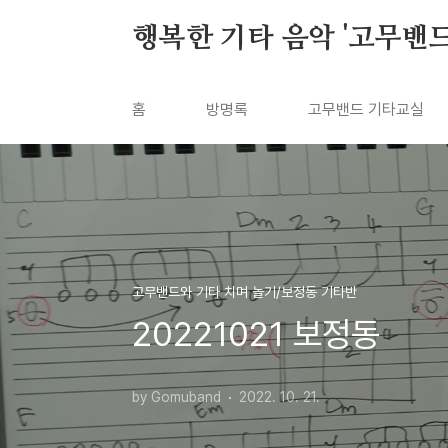
본문 바로가기
행복한 기타 음악 '고무밴드'
홈
방명록
고무밴드 기타교실
고무밴드와 기타 치며 놀기/보정동 기타반
20221021 보정동
by Gomuband
2022. 10. 21.