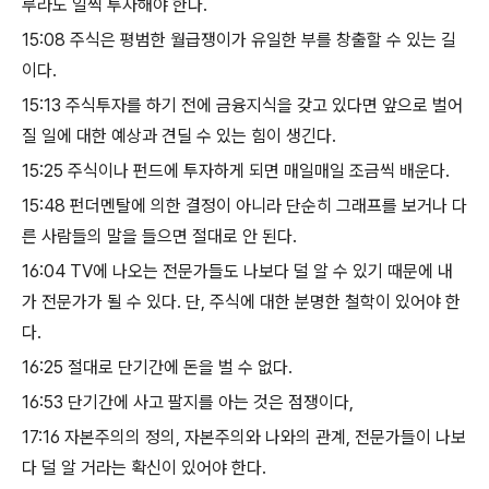
루라도 일찍 투자해야 한다
.
15:08
​
주식은 평범한 월급쟁이가 유일한 부를 창출할 수 있는 길
이다
.
15:13
​
주식투자를 하기 전에 금융지식을 갖고 있다면 앞으로 벌어
질 일에 대한 예상과 견딜 수 있는 힘이 생긴다
.
15:25
​
주식이나 펀드에 투자하게 되면 매일매일 조금씩 배운다
.
15:48
​
펀더멘탈에 의한 결정이 아니라 단순히 그래프를 보거나 다
른 사람들의 말을 들으면 절대로 안 된다
.
16:04
​
TV
에 나오는 전문가들도 나보다 덜 알 수 있기 때문에 내
가 전문가가 될 수 있다
.
단
,
주식에 대한 분명한 철학이 있어야 한
다
.
16:25
​
절대로 단기간에 돈을 벌 수 없다
.
16:53
​
단기간에 사고 팔지를 아는 것은 점쟁이다
,
17:16
​
자본주의의 정의
,
자본주의와 나와의 관계
,
전문가들이 나보
다 덜 알 거라는 확신이 있어야 한다
.