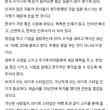
한국 주식시장 에 돈이 들어오면 좋은 일들이 많이 생기게 된다
.
미국의 많은 자동차 회사들이 생각못했던 것을 일론 머스크는 생
각했기 때문에 돈을 번 것이다
.
한국이 가장 좋은 시점에 와있다
.
똑똑한 인재가 많고
,
인터넷 빠르
고
,
근면하고
,
한국은 인프라가 다 되어 있다
.
창업을 하고 기업을 설립하는데
20%
수익을 내려고 하지는 않는
다
. 10
배
, 20
배 별려고 한다
.
허황된 꿈을 꾸는 것이 아니라 비젼
이다
.
정부가 규정을 고치고 주식투자자들에게 세금 혜택을 주고
,
창업
을 증진 시키고
,
시험을 없애고 창의적인 생각을 할 수 있도록 해
주어야 한다
.
부자가 되는 라이프 스타일인지
,
가난하게 되는 라이프 스타일 인
지가 중요하다
.
테슬라를
10
년전에 투자를 했다면 큰돈을 벌었을
것이다
.
가난한 사람들의 라이프 스타일은 여행 등과 같이 소비를 통해 즐