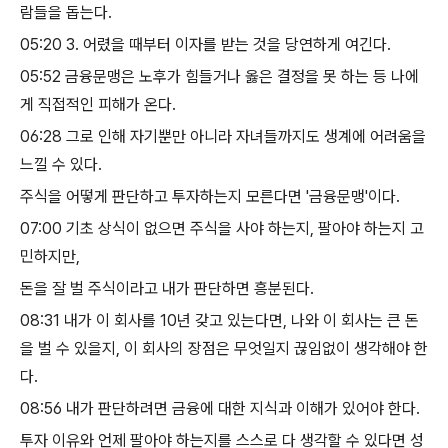
람들을 돕는다
.
05:20
​
3.
어렸을 때부터 이자를 받는 것을 당연하게 여긴다
.
05:52
​
금융문맹은 노후가 힘들거나 옳은 결정을 못 하는 등 나에
게 직접적인 피해가 온다
.
06:28
​
그로 인해 자기뿐만 아니라 자녀들까지도 생계에 어려움을
느낄 수 있다
.
주식을 어떻게 판단하고 투자하는지 모른다면
'
금융문맹
'
이다
.
07:00
​
기초 상식이 없으면 주식을 사야 하는지
,
팔아야 하는지 고
민하지만
,
돈을 잘 벌 주식이라고 내가 판단하면 흥분된다
.
08:31
​
내가 이 회사를
10
년 갖고 있는다면
,
나와 이 회사는 큰 돈
을 벌 수 있을지
,
이 회사의 장점은 무엇일지 끊임없이 생각해야 한
다
.
08:56
​
내가 판단하려면 금융에 대한 지식과 이해가 있어야 한다
.
투자 이유와 언제 팔아야 하는지를 스스로 다 생각할 수 있다면 성