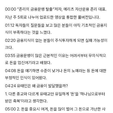
00:00
​
“
존리의 금융문맹 탈출
“
저자
,
메리츠 자산운용 존리 대표
.
지난 주
5
회로 나누어 업로드한 영상을 통합한 풀버전입니다
.
01:12
​
독자들의 질문들을 보고 많은 분들이 아직 기초적인 금융지
식이 부족하다는 것을 느꼈다
.
02:20
​
금융지식이 없는 분들이 주식투자하게 되면 실패 가능성이
크다
.
03:55
​
금융문맹이 많은 근본적인 이유는 어려서부터 무의식적으
로 돈을 업신여기라고 배웠다
.
04:08
​
돈을 얘기하면 수준이 낮거나 돈의 노예라는 등 돈에 대한
부정적인 인식이 있어왔다
.
04:24
​
유태인은 왜 금융이 발달했을까
?
1.
다른 종교와 다르게 유태교만 유일하게
'
돈
'
을
'
하나님으로부터
받은 축복
'
이라고 생각한다
.
05:00
​
2.
돈을 중요시 여겨
,
돈을 많이 벌어 그 돈으로 가난한 사