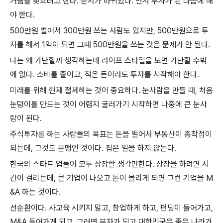
거움을 찾으려고 한다
.
순서가 바뀌었다
.
먼저 부자가 된 다음에 해
야 한다
.
500
만원 벌어서
300
만원 쓰는 사람도 있지만
, 500
만원으로 투
자를 해서
1
억이 되면 그때
500
만원을 쓰는 것은 문제가 안 된다
.
나는 왜 가난할까 생각하는데 라이프 스타일을 보면 가난할 수밖
에 없다
.
소비를 줄이고
,
적은 돈이라도 투자를 시작해야 한다
.
미래를 위해 현재 절제하는 것이 중요하다
.
눈사람을 만들 때
,
처음
눈덩이를 만드는 것이 어렵지 굴러가기 시작하면 나중에 큰 눈사
람이 된다
.
주식투자를 하는 사람들의 목표는 돈을 벌어서 부동산이 종착점이
되는데
,
그것도 문맹인 것이다
.
집은 일을 하지 않는다
.
한국의 스타트 업들이 모두 상장할 생각만한다
.
상장을 하려면 시
간이 걸리는데
,
큰 기업이 나오고 돈이 몰리게 되면 그런 기업을
M
&A
하는 것이다
.
선순환이다
.
사교육 시키지 말고
,
창업하게 하고
,
펀딩이 들어가고
,
M&A
들어가게 되고
,
그러면 부자가 되고 대한민국은 좋은 나라가