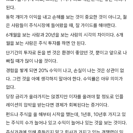
된다
.
동학 개미가 이익을 내고 손해를 보는 것이 중요한 것이 아니고
,
젊
은 사람들이 주식시장에 들어왔을 때
,
잘 가이드를 해야한다
.
6
개월을 보는 사람과
20
년을 보는 사람의 시각의 차이이다
. 6
개
월을 보는 사람은 주식 투자를 하면 안 된다
.
단기간의 투자로 돈을 번 것은 환경이 좋았던 것
,
뿐이고 앞으로 나
빠질 때가 많이 나올 것이다
.
경험을 쌓게 되면
20%
수익이 나고
,
손실이 나는 것은 상관이 없
다
.
그런 것을 아예 생각하지 말아야 한다
.
수익률은 아무 의미가
없다
.
당장 금리가 올라가지는 않겠지만 이자를 올려야 할 정도로 인플
레이션의 압박을 받는다면 경제가 회복된다는 증거이다
.
펀드나 주식을 올 해부터 시작을 했는데
, 1
년후
, 10
년후 가지고 있
는 주식의 수가 늘어나 있고 수익이 늘어나 있는 것을 보는 것이다
.
주식가격에 의해 흔들리지 말고 회사가 가지고 있는 경쟁력이 믿