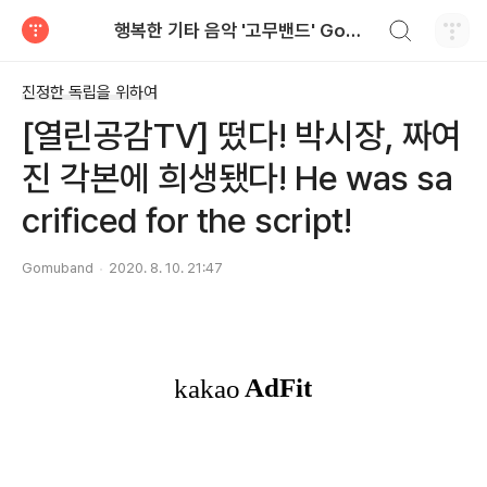
검색하기
행복한 기타 음악 '고무밴드' Gomuband
티스토리
진정한 독립을 위하여
[열린공감TV] 떴다! 박시장, 짜여
진 각본에 희생됐다! He was sa
crificed for the script!
Gomuband
2020. 8. 10. 21:47