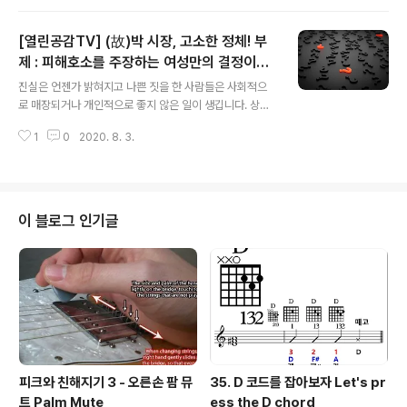
공정한 지출관리를 통해 최소한의 경비..
히 영상 한번 보세요...^^ [시사의품격] 미투를 빙자한 김재
련의 정치질 (위스콘신주립대 정영수 국장님 인터뷰) - 2
[열린공감TV] (故)박 시장, 고소한 정체! 부
차가해 운운하며 정작 당신이 증거도 없이 망자와 유족을
가해하고 여론재판한 것 아닌가? 영상 밑의 글을 옮깁니다.
제 : 피해호소를 주장하는 여성만의 결정이었
글 내용
#고박원순시장님 #김재련변호사 #위스콘신정영수국장
을까.
진실은 언젠가 밝혀지고 나쁜 짓을 한 사람들은 사회적으
고소인은 보이지 않는다. 모든 것이 김재련의 작품? (위스
로 매장되거나 개인적으로 좋지 않은 일이 생깁니다. 상식
콘신주립대 정영수님 인터뷰) - 2차가해 운운하며 정작 당
적으로 생각해 보면 통하지 않을 작전이 대한민국에서 아
신이 증거도 없이 망자와 유족을 가해하고 여론재판한 것
1
0
2020. 8. 3.
직도 벌어진다는 건 아직 청소할 게 많다는 증거겠죠. 천천
아닌가? - 2020.7.22일 시사의..
히 영상 한번 보세요...^^ [열린공감TV] (故)박 시장, 고소
한 정체! 부제 : 피해호소를 주장하는 여성만의 결정이었을
까. 영상 밑의 글을 옮깁니다. 어떤 이의 ‘아픔’은 또 다른 어
떤 이들의 욕망을 위한 ‘재료’로 쓰인다. (故) 박원순 시장
이 블로그 인기글
의 석연찮은 죽음과, 그를 고소한 여성은 단지 한 명의 피해
호소인일지 아니면 어떤 세력에 의한 것일지 그 문제를 "합
리적 의심"의 시선에서 조명해 본다. ● 유튜브로 가셔서
구독과 좋아요, 댓글로 많이 성원해 주세요. 유튜브 가기
피크와 친해지기 3 - 오른손 팜 뮤
35. D 코드를 잡아보자 Let's pr
트 Palm Mute
ess the D chord