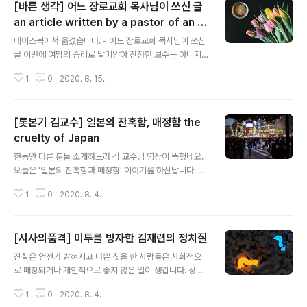
[바른 생각] 어느 장로교회 목사님이 쓰신 글
an article written by a pastor of an P
글 내용
resbyterian church.
페이스북에서 옮겼습니다. - 어느 장로교회 목사님이 쓰신
글 이번에 여당의 승리로 말미암아 진정한 보수는 아니지
만 보수라고 하는 진영 쪽 사람들은 이제 대한민국은 공산
1
0
2020. 8. 15.
주의 국가가 됐다고 말하는 사람들이 있다. 난 솔직이 이런
말도 안되는 소리를 들을 때마다 간절한 소망이 있다. 더도
말고, 남은 2년, 아니 딱 1년만, 그들을 위해서 ‘민주주의’
[롯본기 김교수] 일본의 잔혹함, 매정함 the
문재인 정권이 ‘공산주의’ 문재인 정권으로 전환하면 좋겠
다. 그래서 그들이 그토록 한 나라의 대통령을 가르켜 스스
cruelty of Japan
글 내용
럼없이 ‘문재앙’이니, ‘문죄인’이니 하며 외치는 자들을 군
한동안 다른 분들 소개하느라 김 교수님 영상이 뜸했네요.
사독재 시절처럼 남산 대공분실에 끌고가서 물고문 뿐만
오늘은 '일본의 잔혹함과 매정함' 이야기를 하신답니다. 롯
아니라, 전기고문, 몽둥이 세례까지 받게 하면 좋겠다. 또한
본기 김교수님 영상 보시지요...^^ [EP30] 일본의 잔혹함,
전광훈 같은 자를 영웅처럼 여기며 추종하는 한기총 개목
1
0
2020. 8. 4.
매정함, 마비키 요바이 지하철 자살 인신사고 이수현 AV
들과 그 신도들이 청와대..
야동 성인비디오 배우 캐스팅 집단주의 전체주의 잔학성
이지메 거대한 정신병원 오카모토 콘돔 영상 밑의 글을 옮
[시사의품격] 미투를 빙자한 김재련의 정치질
깁니다. 진정한 대한민국의 보수를 만들어 나가겠습니다
글 내용
멤버십 가입 https://www.youtube.com/channel/UC
진실은 언젠가 밝혀지고 나쁜 짓을 한 사람들은 사회적으
gIZumwc5-IJ09tK-7YS4-Q/join 후원계좌 우리은행
로 매장되거나 개인적으로 좋지 않은 일이 생깁니다. 상식
1005-303-985883 투네이션 https://toon.at/donat
적으로 생각해 보면 통하지 않을 작전이 대한민국에서 아
e/profkim 후원해 주신 소중한 후원금은 전담세무사의
1
0
2020. 8. 4.
직도 벌어진다는 건 아직 청소할 게 많다는 증거겠죠. 천천