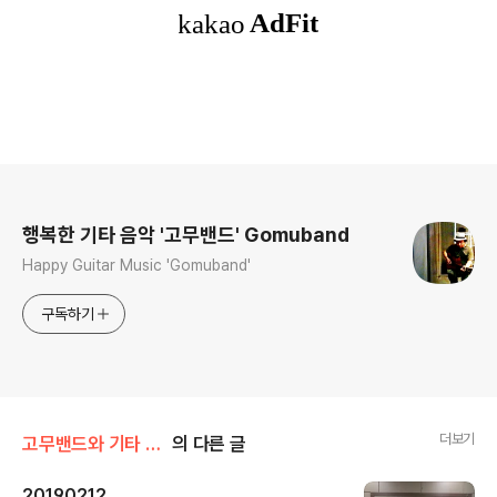
로그 정보
행복한 기타 음악 '고무밴드' Gomuband
Happy Guitar Music 'Gomuband'
구독하기
더보기
고무밴드와 기타 치며 놀기/상하동 기타반
의 다른 글
20190212