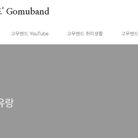
 Gomuband
고무밴드 YouTube
고무밴드 취미생활
고무밴드
선유랑